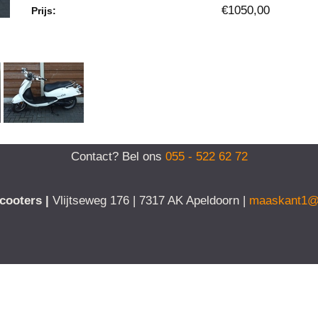
€1050,00
Prijs:
Contact? Bel ons
055 - 522 62 72
cooters |
Vlijtseweg 176 | 7317 AK Apeldoorn |
maaskant1@